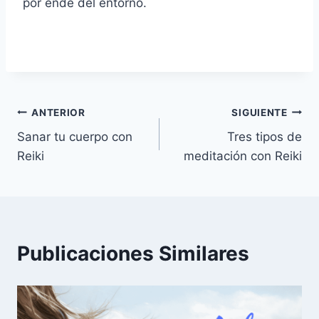
por ende del entorno.
Navegación
ANTERIOR
SIGUIENTE
Sanar tu cuerpo con
Tres tipos de
de
Reiki
meditación con Reiki
entradas
Publicaciones Similares