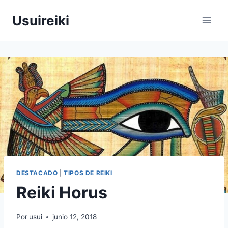
Saltar
Usuireiki
al
contenido
DESTACADO
|
TIPOS DE REIKI
Reiki Horus
Por
usui
junio 12, 2018