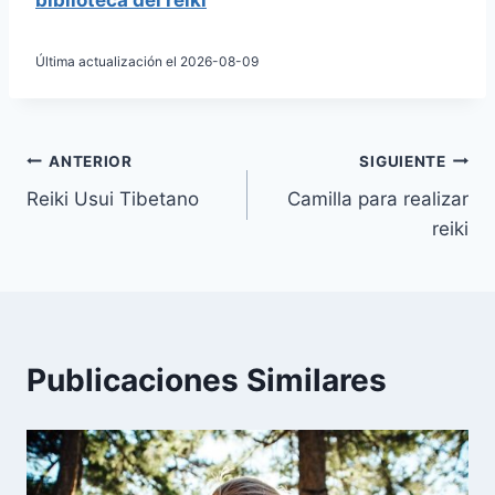
biblioteca del reiki
Última actualización el 2026-08-09
Navegación
ANTERIOR
SIGUIENTE
Reiki Usui Tibetano
Camilla para realizar
de
reiki
entradas
Publicaciones Similares