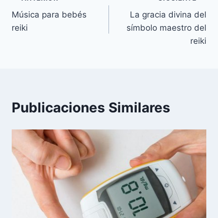
Navegación
Música para bebés
La gracia divina del
de
reiki
símbolo maestro del
entradas
reiki
Publicaciones Similares