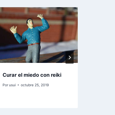
Curar el miedo con reiki
Sentirs
sesión 
Por
usui
octubre 25, 2019
Por
usui