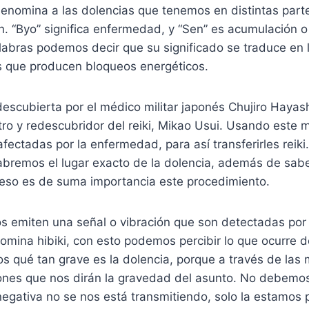
denomina a las dolencias que tenemos en distintas part
en. “Byo” significa enfermedad, y “Sen” es acumulación 
labras podemos decir que su significado se traduce en 
 que producen bloqueos energéticos.
descubierta por el médico militar japonés Chujiro Hayash
ro y redescubridor del reiki, Mikao Usui. Usando est
afectadas por la enfermedad, para así transferirles reik
abremos el lugar exacto de la dolencia, además de sabe
 eso es de suma importancia este procedimiento.
s emiten una señal o vibración que son detectadas por
mina hibiki, con esto podemos percibir lo que ocurre d
 qué tan grave es la dolencia, porque a través de las
ones que nos dirán la gravedad del asunto. No debemos
egativa no se nos está transmitiendo, solo la estamos 