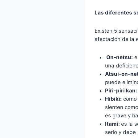
Las diferentes 
Existen 5 sensaci
afectación de la 
On-netsu:
es
una deficienc
Atsui-on-ne
puede elimina
Piri-piri kan
Hibiki:
como d
sienten como 
es grave y ha
Itami:
es la 
serio y debe 