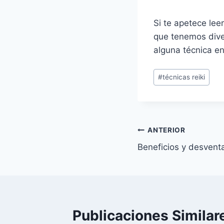
Si te apetece lee
que tenemos dive
alguna técnica en
Etiquetas
#
técnicas reiki
de
la
entrada:
Navegación
ANTERIOR
Beneficios y desventa
de
entradas
Publicaciones Similar