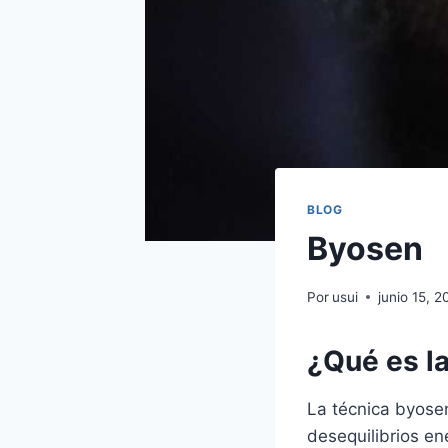
BLOG
Byosen
Por
usui
junio 15, 
¿Qué es l
La técnica byose
desequilibrios en