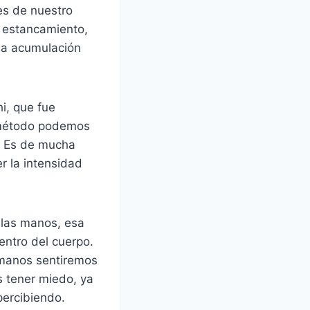
es de nuestro
o estancamiento,
la acumulación
i, que fue
e método podemos
i. Es de mucha
r la intensidad
 las manos, esa
entro del cuerpo.
 manos sentiremos
 tener miedo, ya
percibiendo.